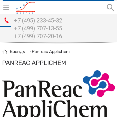
+7 (495) 233-45-32
+7 (499) 707-13-55
+7 (499) 707-20-16
Panreac Applichem
Бренды
PANREAC APPLICHEM