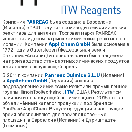
Компания
PANREAC
была создана в Барселоне
(Испания) в 1941 году как производитель химических
реактивов для анализа. Торговая марка PANREAC
является лидером на рынке химических реактивов в
Испании. Компания
AppliChem GmbH
была основана в
1992 году в Gatersleben (федеральная земля
Саксония-Анхальт) и первоначально была нацелена
на производство стандартных химических продуктов
для анализа окружающей среды.
В 2011 г компании
Panreac Quimica S.L.U
(Испания)
и
Applichem GmbH
(Германия) вошли в
подразделение Химические Реактивы промышленной
группы IllinoisToolWorksInc.,
ITW
(США). Результатом
слияния и последующей оптимизации в 2015 г стал
объединённый каталог продукции под брендом
PanReac AppliChem. Выпуск продукции в настоящее
время обеспечивают две производственные
площадки: в Барселоне (Испания) и Дармштадте
(Германия).